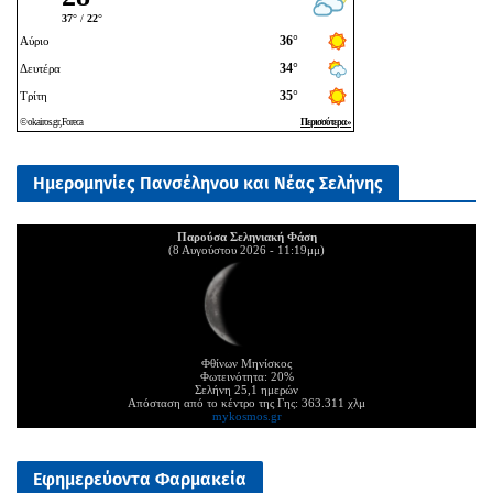
Ημερομηνίες Πανσέληνου και Νέας Σελήνης
Παρούσα Σεληνιακή Φάση
(8 Αυγούστου 2026 - 11:19μμ)
Φθίνων Μηνίσκος
Φωτεινότητα: 20%
Σελήνη 25,1 ημερών
Απόσταση από το κέντρο της Γης: 363.311 χλμ
mykosmos.gr
Εφημερεύοντα Φαρμακεία