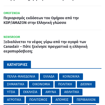
ΟΜΟΓΕΝΕΙΑ
Περιορισμός εκδόσεων του Ομήρου από την
KDP/AMAZON στην Ελληνική γλώσσα
NEWSROOM
Ξεδιαλύνεται το νέφος γύρω από την αγορά των
Canadair – Πότε ξεκίνησε πραγματικά η ελληνική
αεροπυρόσβεση;
ΚΑΤΗΓΟΡΙΕΣ
ΠΕΛΛΑ-ΜΑΚΕΔΟΝΙΑ
ΕΛΛΑΔΑ
ΚΟΙΝΩΝΙΚΑ
ΣΗΜΑΝΤΙΚΑ
ΟΙΚΟΝΟΜΙΑ
ΠΟΛΙΤΙΚΗ
ΔΙΕΘΝΗ
ΥΓΕΙΑ
ΕΚΚΛΗΣΙΑ
ΑΜΥΝΑ
ΑΘΛΗΤΙΚΑ
ΑΓΡΟΤΙΚΑ
ΠΟΛΙΤΙΣΜΟΣ
ΑΠΟΨΕΙΣ
ΠΕΡΙΒΑΛΛΟΝ