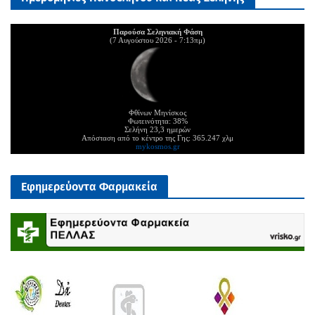
Παρούσα Σεληνιακή Φάση
(7 Αυγούστου 2026 - 7:13πμ)
Φθίνων Μηνίσκος
Φωτεινότητα: 38%
Σελήνη 23,3 ημερών
Απόσταση από το κέντρο της Γης: 365.247 χλμ
mykosmos.gr
Εφημερεύοντα Φαρμακεία