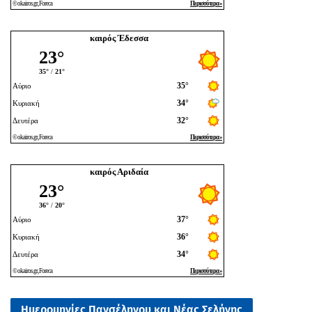
καιρός Έδεσσα
καιρός Αριδαία
Ημερομηνίες Πανσέληνου και Νέας Σελήνης