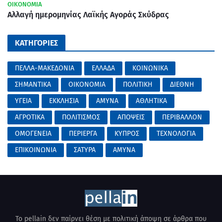
ΟΙΚΟΝΟΜΙΑ
Αλλαγή ημερομηνίας Λαϊκής Αγοράς Σκύδρας
ΚΑΤΗΓΟΡΙΕΣ
ΠΕΛΛΑ-ΜΑΚΕΔΟΝΙΑ
ΕΛΛΑΔΑ
ΚΟΙΝΩΝΙΚΑ
ΣΗΜΑΝΤΙΚΑ
ΟΙΚΟΝΟΜΙΑ
ΠΟΛΙΤΙΚΗ
ΔΙΕΘΝΗ
ΥΓΕΙΑ
ΕΚΚΛΗΣΙΑ
ΑΜΥΝΑ
ΑΘΛΗΤΙΚΑ
ΑΓΡΟΤΙΚΑ
ΠΟΛΙΤΙΣΜΟΣ
ΑΠΟΨΕΙΣ
ΠΕΡΙΒΑΛΛΟΝ
ΟΜΟΓΕΝΕΙΑ
ΠΕΡΙΕΡΓΑ
ΚΥΠΡΟΣ
ΤΕΧΝΟΛΟΓΙΑ
ΕΠΙΚΟΙΝΩΝΙΑ
ΣΑΤΥΡΑ
AMYNA
Το pellain δεν παίρνει θέση με πολιτική άποψη σε άρθρα που