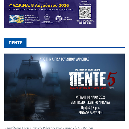
ΠΕΝΤΕ
Ξενιτίδειο Πνευματικό Κέντρο την Κυριακή 10 Μαΐου