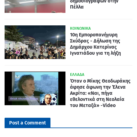
δημοσιογράφων στην
Πέλλα
ΚΟΙΝΩΝΙΚΑ
10η Εμποροπανήγυρη
Σκύδρας - Δήλωση της
Δημάρχου Κατερίνας
Ιγνατιάδου για τη λήξη
ΕΛΛΑΔΑ
Όταν ο Μίκης Θεοδωράκης
άφησε άφωνη την Έλενα
Ακρίτα: «Ναι, πήγα
εθελοντικά στη Νεολαία
του Μεταξά» -Video
Post a Comment