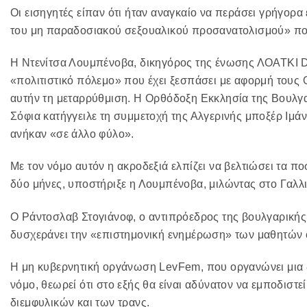
Οι εισηγητές είπαν ότι ήταν αναγκαίο να περάσει γρήγορ
του μη παραδοσιακού σεξουαλικού προσανατολισμού» πο
Η Ντενίτσα Λουμπένοβα, δικηγόρος της ένωσης ΛΟΑΤΚΙ De
«πολιτιστικό πόλεμο» που έχει ξεσπάσει με αφορμή τους
αυτήν τη μεταρρύθμιση. Η Ορθόδοξη Εκκλησία της Βουλγαρ
Σόφια κατήγγειλε τη συμμετοχή της Αλγερινής μποξέρ Ιμάν Κ
ανήκαν «σε άλλο φύλο».
Με τον νόμο αυτόν η ακροδεξιά ελπίζει να βελτιώσει τα π
δύο μήνες, υποστήριξε η Λουμπένοβα, μιλώντας στο Γαλλ
Ο Ράντοσλαβ Στογιάνοφ, ο αντιπρόεδρος της βουλγαρικής 
δυσχεράνει την «επιστημονική ενημέρωση» των μαθητών ό
Η μη κυβερνητική οργάνωση LevFem, που οργανώνει μια δ
νόμο, θεωρεί ότι στο εξής θα είναι αδύνατον να εμποδισ
διεμφυλικών και των τρανς.