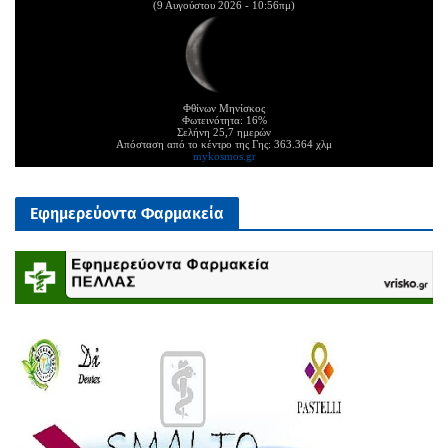
(9 Αυγούστου 2026 - 10:56πμ)
Φθίνων Μηνίσκος
Φωτεινότητα: 16%
Σελήνη 25,7 ημερών
Απόσταση από το κέντρο της Γης: 363.364 χλμ
mykosmos.gr
Εφημερεύοντα Φαρμακεία