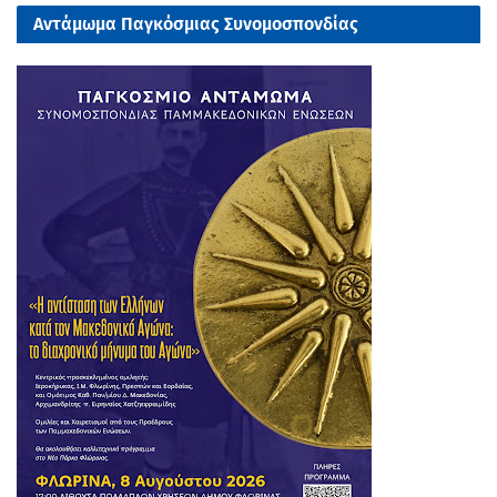
Αντάμωμα Παγκόσμιας Συνομοσπονδίας
Παμμακεδονικών Ενώσεων