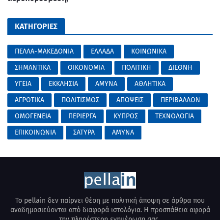
ΚΑΤΗΓΟΡΙΕΣ
ΠΕΛΛΑ-ΜΑΚΕΔΟΝΙΑ
ΕΛΛΑΔΑ
ΚΟΙΝΩΝΙΚΑ
ΣΗΜΑΝΤΙΚΑ
ΟΙΚΟΝΟΜΙΑ
ΠΟΛΙΤΙΚΗ
ΔΙΕΘΝΗ
ΥΓΕΙΑ
ΕΚΚΛΗΣΙΑ
ΑΜΥΝΑ
ΑΘΛΗΤΙΚΑ
ΑΓΡΟΤΙΚΑ
ΠΟΛΙΤΙΣΜΟΣ
ΑΠΟΨΕΙΣ
ΠΕΡΙΒΑΛΛΟΝ
ΟΜΟΓΕΝΕΙΑ
ΠΕΡΙΕΡΓΑ
ΚΥΠΡΟΣ
ΤΕΧΝΟΛΟΓΙΑ
ΕΠΙΚΟΙΝΩΝΙΑ
ΣΑΤΥΡΑ
AMYNA
Το pellain δεν παίρνει θέση με πολιτική άποψη σε άρθρα που
αναδημοσιεύονται από διαφορά ιστολόγια. Η προσπάθεια αφορά
την πληρέστερη ενημέρωση σας..