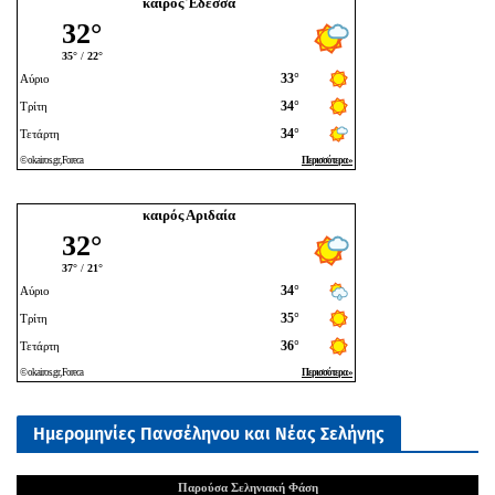
καιρός Έδεσσα
καιρός Αριδαία
Ημερομηνίες Πανσέληνου και Νέας Σελήνης
Παρούσα Σεληνιακή Φάση