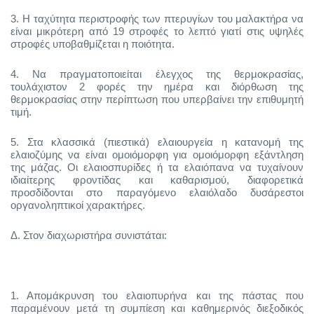
3.
Η ταχύτητα περιστροφής των πτερυγίων του μαλακτήρα να
είναι μικρότερη από 19 στροφές το λεπτό γιατί στις υψηλές
στροφές υποβαθμίζεται η ποιότητα.
4.
Να πραγματοποιείται έλεγχος της θερμοκρασίας,
τουλάχιστον 2 φορές την ημέρα και διόρθωση της
θερμοκρασίας στην περίπτωση που υπερβαίνει την επιθυμητή
τιμή.
5.
Στα κλασσικά (πιεστικά) ελαιουργεία η κατανομή της
ελαιοζύμης να είναι ομοιόμορφη για ομοιόμορφη εξάντληση
της μάζας. Οι ελαιοσπυρίδες ή τα ελαιόπανα να τυχαίνουν
ιδιαίτερης φροντίδας και καθαρισμού, διαφορετικά
προσδίδονται στο παραγόμενο ελαιόλαδο δυσάρεστοι
οργανοληπτικοί χαρακτήρες.
Δ. Στον διαχωριστήρα συνιστάται:
1.
Απομάκρυνση του ελαιοπυρήνα και της πάστας που
παραμένουν μετά τη συμπίεση και καθημερινός διεξοδικός