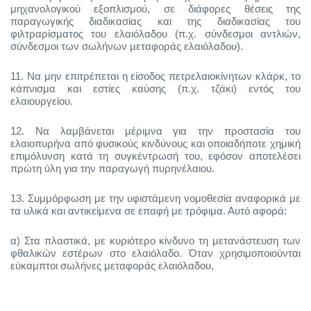
μηχανολογικού εξοπλισμού, σε διάφορες θέσεις της
παραγωγικής διαδικασίας και της διαδικασίας του
φιλτραρίσματος του ελαιόλαδου (π.χ. σύνδεσμοι αντλιών,
σύνδεσμοι των σωλήνων μεταφοράς ελαιόλαδου).
11.
Να μην επιτρέπεται η είσοδος πετρελαιοκίνητων κλάρκ, το
κάπνισμα και εστίες καύσης (π.χ. τζάκι) εντός του
ελαιουργείου.
12.
Να λαμβάνεται μέριμνα για την προστασία του
ελαιοπυρήνα από φυσικούς κινδύνους και οποιαδήποτε χημική
επιμόλυνση κατά τη συγκέντρωσή του, εφόσον αποτελέσει
πρώτη ύλη για την παραγωγή πυρηνέλαιου.
13.
Συμμόρφωση με την υφιστάμενη νομοθεσία αναφορικά με
τα υλικά και αντικείμενα σε επαφή με τρόφιμα. Αυτό αφορά:
α) Στα πλαστικά, με κυριότερο κίνδυνο τη μετανάστευση των
φθαλικών εστέρων στο ελαιόλαδο. Όταν χρησιμοποιούνται
εύκαμπτοι σωλήνες μεταφοράς ελαιόλαδου,