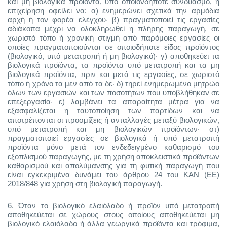
και μη βιολογικά προϊόντα, υπό οποιονδήποτε συνδυασμό, η
επιχείρηση οφείλει να: α) ενημερώνει σχετικά την αρμόδια
αρχή ή τον φορέα ελέγχου· β) πραγματοποιεί τις εργασίες
αδιάκοπα μέχρι να ολοκληρωθεί η πλήρης παραγωγή, σε
χωριστό τόπο ή χρονική στιγμή από παρόμοιες εργασίες οι
οποίες πραγματοποιούνται σε οποιοδήποτε είδος προϊόντος
(βιολογικό, υπό μετατροπή ή μη βιολογικό)· γ) αποθηκεύει τα
βιολογικά προϊόντα, τα προϊόντα υπό μετατροπή και τα μη
βιολογικά προϊόντα, πριν και μετά τις εργασίες, σε χωριστό
τόπο ή χρόνο τα μεν από τα δε· δ) τηρεί ενημερωμένο μητρώο
όλων των εργασιών και των ποσοτήτων που υποβλήθηκαν σε
επεξεργασία· ε) λαμβάνει τα απαραίτητα μέτρα για να
εξασφαλίζεται η ταυτοποίηση των παρτίδων και να
αποτρέπονται οι προσμίξεις ή ανταλλαγές μεταξύ βιολογικών,
υπό μετατροπή και μη βιολογικών προϊόντων· στ)
πραγματοποιεί εργασίες σε βιολογικά ή υπό μετατροπή
προϊόντα μόνο μετά τον ενδεδειγμένο καθαρισμό του
εξοπλισμού παραγωγής, με τη χρήση αποκλειστικά προϊόντων
καθαρισμού και απολύμανσης για τη φυτική παραγωγή που
είναι εγκεκριμένα δυνάμει του άρθρου 24 του ΚΑΝ (ΕΕ)
2018/848 για χρήση στη βιολογική παραγωγή.
6.
Όταν το βιολογικό ελαιόλαδο ή προϊόν υπό μετατροπή
αποθηκεύεται σε χώρους στους οποίους αποθηκεύεται μη
βιολογικό ελαιόλαδο ή άλλα γεωργικά προϊόντα και τρόφιμα,