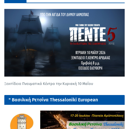
Ξενιτίδειο Πνευματικό Κέντρο την Κυριακή 10 Μαΐου
" Βασιλική Ρετσίνα Thessaloniki European
tournament 2025"