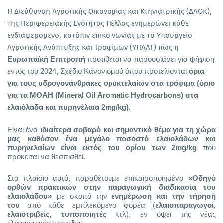
Η Διεύθυνση Αγροτικής Οικονομίας και Κτηνιατρικής (ΔΑΟΚ),
της Περιφερειακής Ενότητας Πέλλας ενημερώνει κάθε
ενδιαφερόμενο, κατόπιν επικοινωνίας με το Υπουργείο
Αγροτικής Ανάπτυξης και Τροφίμων (ΥΠΑΑΤ) πως η
Ευρωπαϊκή Επιτροπή
προτίθεται να παρουσιάσει για ψήφιση
εντός του 2024, Σχέδιο Κανονισμού όπου προτείνονται
όρια
για τους υδρογονάνθρακες ορυκτελαίων στα τρόφιμα (όριο
για τα MOAH (Mineral Oil Aromatic Hydrocarbons) στα
ελαιόλαδα και πυρηνέλαια 2mg/kg).
Είναι ένα
ιδιαίτερα σοβαρό και σημαντικό θέμα για τη χώρα
μας καθόσον ένα μεγάλο ποσοστό ελαιολάδων και
πυρηνελαίων είναι εκτός του ορίου των 2mg/kg
που
πρόκειται να θεσπισθεί.
Στο πλαίσιο αυτό, παραθέτουμε επικαιροποιημένο
«Οδηγό
ορθών πρακτικών στην παραγωγική διαδικασία του
ελαιολάδου»
με σκοπό την
ενημέρωση και την τήρησή
του
από κάθε εμπλεκόμενο φορέα (
ελαιοπαραγωγοί,
ελαιοτριβείς, τυποποιητές
κτλ), εν όψει της νέας
ελαιοκομικής περιόδου.