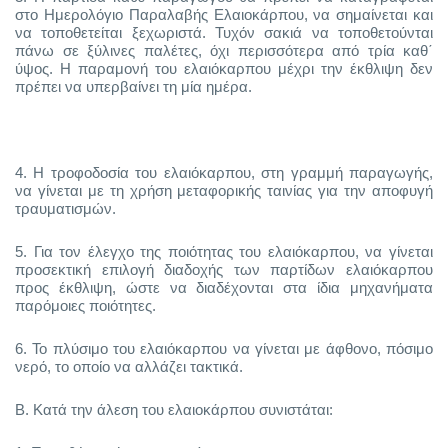
στο Ημερολόγιο Παραλαβής Ελαιοκάρπου, να σημαίνεται και
να τοποθετείται ξεχωριστά. Τυχόν σακιά να τοποθετούνται
πάνω σε ξύλινες παλέτες, όχι περισσότερα από τρία καθ΄
ύψος. Η παραμονή του ελαιόκαρπου μέχρι την έκθλιψη δεν
πρέπει να υπερβαίνει τη μία ημέρα.
4.
Η τροφοδοσία του ελαιόκαρπου, στη γραμμή παραγωγής,
να γίνεται με τη χρήση μεταφορικής ταινίας για την αποφυγή
τραυματισμών.
5.
Για τον έλεγχο της ποιότητας του ελαιόκαρπου, να γίνεται
προσεκτική επιλογή διαδοχής των παρτίδων ελαιόκαρπου
προς έκθλιψη, ώστε να διαδέχονται στα ίδια μηχανήματα
παρόμοιες ποιότητες.
6.
Το πλύσιμο του ελαιόκαρπου να γίνεται με άφθονο, πόσιμο
νερό, το οποίο να αλλάζει τακτικά.
Β. Κατά την άλεση του ελαιοκάρπου συνιστάται: