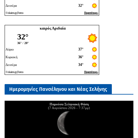
καιρός Αριδαία
Ημερομηνίες Πανσέληνου και Νέας Σελήνης
Παρούσα Σεληνιακή Φάση
(7 Αυγούστου 2026 - 7:37μμ)