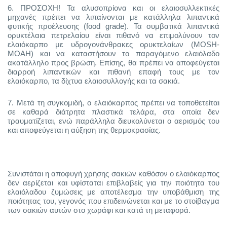
6.
ΠΡΟΣΟΧΗ! Τα αλυσοπρίονα και οι ελαιοσυλλεκτικές
μηχανές πρέπει να λιπαίνονται με κατάλληλα λιπαντικά
φυτικής προέλευσης (food grade). Τα συμβατικά λιπαντικά
ορυκτέλαια πετρελαίου είναι πιθανό να επιμολύνουν τον
ελαιόκαρπο με υδρογονάνθρακες ορυκτελαίων (MOSH-
MOAH) και να καταστήσουν το παραγόμενο ελαιόλαδο
ακατάλληλο προς βρώση. Επίσης, θα πρέπει να αποφεύγεται
διαρροή λιπαντικών και πιθανή επαφή τους με τον
ελαιόκαρπο, τα δίχτυα ελαιοσυλλογής και τα σακιά.
7.
Μετά τη συγκομιδή, ο ελαιόκαρπος πρέπει να τοποθετείται
σε καθαρά διάτρητα πλαστικά τελάρα, στα οποία δεν
τραυματίζεται, ενώ παράλληλα διευκολύνεται ο αερισμός του
και αποφεύγεται η αύξηση της θερμοκρασίας.
Συνιστάται η αποφυγή χρήσης σακιών καθόσον ο ελαιόκαρπος
δεν αερίζεται και υφίσταται επιβλαβείς για την ποιότητα του
ελαιόλαδου ζυμώσεις με αποτέλεσμα την υποβάθμιση της
ποιότητας του, γεγονός που επιδεινώνεται και με το στοίβαγμα
των σακιών αυτών στο χωράφι και κατά τη μεταφορά.