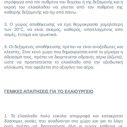
στρόφιγγα από τον πυθμένα του δοχείου ή της δεξαμενής και η
εκροή του ελαιόλαδου να γίνεται από τον πυθμένα της
καθαρής δεξαμενής και όχι από πάνω.
3.
Ο χώρος αποθήκευσης να έχει θερμοκρασία χαμηλότερη
των 20°C, να είναι σκιερός, καθαρός, απαλλαγμένος από
οσμές, έντομα και τρωκτικά.
4.
Οι δεξαμενές αποθήκευσης πρέπει να είναι ανοξείδωτες και
κλειστές. Στον κενό χώρο που δημιουργείται κατά το γέμισμα η
άδειασμά τους, πρέπει να διοχετεύεται αδρανές αέριο (άζωτο),
ώστε να προστατεύεται το ελαιόλαδο από την οξειδωτική
αλλοίωση, που οφείλεται στο οξυγόνο του αέρα.
ΓΕΝΙΚΕΣ ΑΠΑΙΤΗΣΕΙΣ ΓΙΑ ΤΟ ΕΛΑΙΟΥΡΓΕΙΟ
1.
Το ελαιόλαδο πολύ εύκολα απορροφά και κατακρατεί
δύσοσμες ουσίες που αναδύονται στο χώρο και για το λόγο
αυτό πρέπει να διατηρούνται όλοι οι χώροι καθαροί με