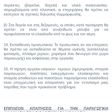
περιέκτες (βαρέλια, δοχεία) και υλικά συσκευασίας-
παρεμβύσματα από πλαστικά, οι επιχειρήσεις θα πρέπει να
κατέχουν τις σχετικές δηλώσεις συμμόρφωσης.
β) Στα δοχεία και στις δεξαμενές, οι οποίες κατά προτίμηση θα
πρέπει να είναι από ανοξείδωτο χάλυβα για να
προφυλάσσεται το ελαιόλαδο από το φως και τον αέρα.
14.
Εκπαίδευση προσωπικού: Το προσωπικό, αν και εποχιακό,
θα πρέπει να εκπαιδεύεται σε θέματα υγιεινής (κατάλληλος
ιματισμός, πλύσιμο χεριών, χειρισμοί που διενεργεί στο χώρο
παραγωγής) και ασφάλειας στην εργασία.
15.
Η τήρηση αρχείου εισροών- εκροών (ημερομηνία, στοιχεία
παραγωγών, ποσότητες εισερχόμενου ελαιόκαρπου και
στοιχεία αποδεκτών και ποσοτήτων παραγόμενου ελαιόλαδου)
είναι υποχρεωτική και απαραίτητη για τον εντοπισμό μιας
παρτίδας που τυχόν προκάλεσε πρόβλημα.
ΕΠΙΠΛΕΟΝ ΑΠΑΙΤΗΣΕΙΣ ΓΙΑ ΤΗΝ ΠΑΡΑΓΩΓΙΚΗ