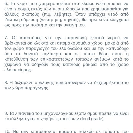
6.
Το νερό που χρησιμοποιείται στα ελαιουργεία πρέπει να
είναι πόσιμο, εκτός των περιπτώσεων που χρησιμοποιείται για
άλλους σκοπούς (π.χ. λέβητες). Όταν υπάρχει νερό από
ιδιωτική ύδρευση (γεώτρηση, πηγάδι), θα πρέπει να ελέγχεται
ως προς την ποιότητα και την υγιεινή του.
7.
Οι καυστήρες για την παραγωγή ζεστού νερού να
βρίσκονται σε κλειστό και απομακρυσμένο χώρο, μακριά από
τον χώρο παραγωγής του ελαιόλαδου και με την καπνοδόχο
όσο το δυνατό ψηλότερα και σε τέτοια θέση ώστε η
κατεύθυνση των επικρατέστερων τοπικών ανέμων κατά το
χειμώνα να οδηγούν τους καπνούς μακριά από το χώρο
ελαιοποίησης.
8.
Η δεξαμενή συλλογής των απόνερων να διαχωρίζεται από
τον χώρο παραγωγής.
9.
Τα λιπαντικά του μηχανολογικού εξοπλισμού πρέπει να είναι
κατάλληλα για επιχειρήσεις τροφίμων (food grade).
10.
Να μην επιτρέπονται κράματα χαλκού σε τμήματα του