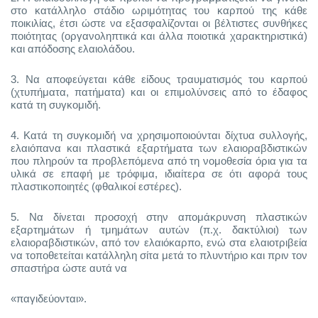
στο κατάλληλο στάδιο ωριμότητας του καρπού της κάθε
ποικιλίας, έτσι ώστε να εξασφαλίζονται οι βέλτιστες συνθήκες
ποιότητας (οργανοληπτικά και άλλα ποιοτικά χαρακτηριστικά)
και απόδοσης ελαιολάδου.
3.
Να αποφεύγεται κάθε είδους τραυματισμός του καρπού
(χτυπήματα, πατήματα) και οι επιμολύνσεις από το έδαφος
κατά τη συγκομιδή.
4.
Κατά τη συγκομιδή να χρησιμοποιούνται δίχτυα συλλογής,
ελαιόπανα και πλαστικά εξαρτήματα των ελαιοραβδιστικών
που πληρούν τα προβλεπόμενα από τη νομοθεσία όρια για τα
υλικά σε επαφή με τρόφιμα, ιδιαίτερα σε ότι αφορά τους
πλαστικοποιητές (φθαλικοί εστέρες).
5.
Να δίνεται προσοχή στην απομάκρυνση πλαστικών
εξαρτημάτων ή τμημάτων αυτών (π.χ. δακτύλιοι) των
ελαιοραβδιστικών, από τον ελαιόκαρπο, ενώ στα ελαιοτριβεία
να τοποθετείται κατάλληλη σίτα μετά το πλυντήριο και πριν τον
σπαστήρα ώστε αυτά να
«παγιδεύονται».