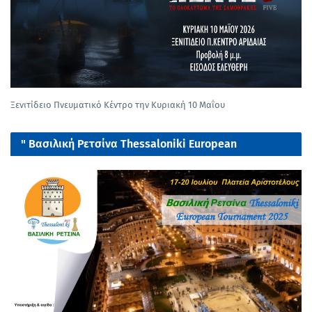
Ξενιτίδειο Πνευματικό Κέντρο την Κυριακή 10 Μαΐου
" Βασιλική Ρετσίνα Thessaloniki European
tournament 2025"