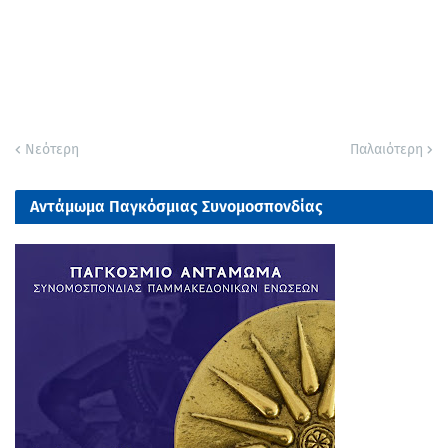
Νεότερη
Παλαιότερη
Αντάμωμα Παγκόσμιας Συνομοσπονδίας
Παμμακεδονικών Ενώσεων