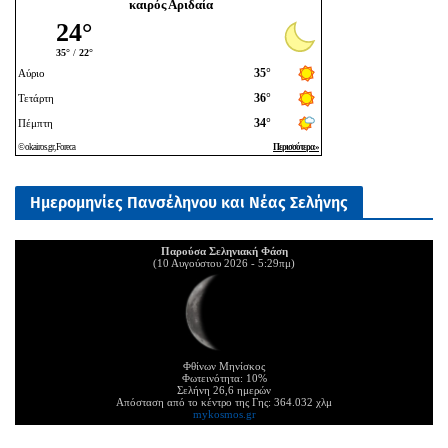
καιρός Αριδαία
Ημερομηνίες Πανσέληνου και Νέας Σελήνης
Παρούσα Σεληνιακή Φάση
(10 Αυγούστου 2026 - 5:29πμ)
Φθίνων Μηνίσκος
Φωτεινότητα: 10%
Σελήνη 26,6 ημερών
Απόσταση από το κέντρο της Γης: 364.032 χλμ
mykosmos.gr