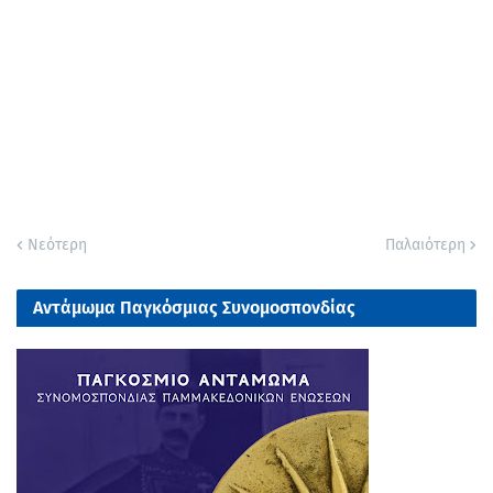
Νεότερη
Παλαιότερη
Αντάμωμα Παγκόσμιας Συνομοσπονδίας
Παμμακεδονικών Ενώσεων