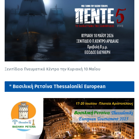
Ξενιτίδειο Πνευματικό Κέντρο την Κυριακή 10 Μαΐου
" Βασιλική Ρετσίνα Thessaloniki European
tournament 2025"