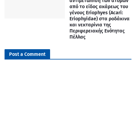
αντιμετώπιση των ατόμων
από το είδος ακάρεως του
γένους Eriophyes (Acari:
Eriophyidae) στα ροδάκινα
και νεκταρίνια της
Περιφερειακής Ενότητας
Πέλλας
Post a Comment