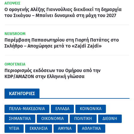
ΑΠΟΨΕΙΣ
Ο ομογενής Αλέξης Γιαννούλιας διεκδικεί τη δημαρχία
του Σικάγου – Μπαίνει δυναμικά στη μάχη του 2027
NEWSROOM
Παρέμβαση Παπασωτηρίου στη Γιορτή Πατάτας στο
Σκλήθρο – Αποχώρησε μετά το «Zajdi Zajdi»
ΟΜΟΓΕΝΕΙΑ
Περιορισμός εκδόσεων του Ομήρου από την
KDP/AMAZON στην Ελληνική γλώσσα
ΚΑΤΗΓΟΡΙΕΣ
ΠΕΛΛΑ-ΜΑΚΕΔΟΝΙΑ
ΕΛΛΑΔΑ
ΚΟΙΝΩΝΙΚΑ
ΣΗΜΑΝΤΙΚΑ
ΟΙΚΟΝΟΜΙΑ
ΠΟΛΙΤΙΚΗ
ΔΙΕΘΝΗ
ΥΓΕΙΑ
ΕΚΚΛΗΣΙΑ
ΑΜΥΝΑ
ΑΘΛΗΤΙΚΑ