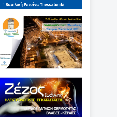
" Βασιλική Ρετσίνα Thessaloniki
European tournament 2025"