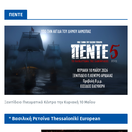
ΠΕΝΤΕ
Ξενιτίδειο Πνευματικό Κέντρο την Κυριακή 10 Μαΐου
" Βασιλική Ρετσίνα Thessaloniki European
tournament 2025"