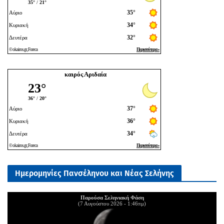
καιρός Αριδαία
Ημερομηνίες Πανσέληνου και Νέας Σελήνης
Παρούσα Σεληνιακή Φάση
(7 Αυγούστου 2026 - 1:46πμ)