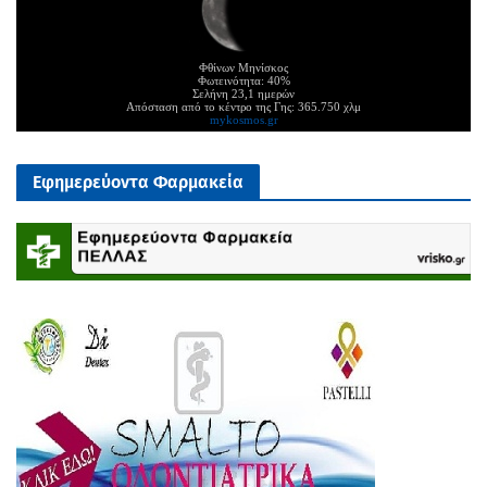
Φθίνων Μηνίσκος
Φωτεινότητα: 40%
Σελήνη 23,1 ημερών
Απόσταση από το κέντρο της Γης: 365.750 χλμ
mykosmos.gr
Εφημερεύοντα Φαρμακεία