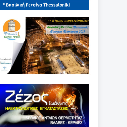
" Βασιλική Ρετσίνα Thessaloniki
European tournament 2025"