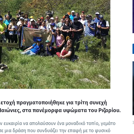
μμετοχή πραγματοποιήθηκε για τρίτη συνεχή
ς Παιώνιες, στα πανέμορφα υψώματα του Ριζαρίου.
ην ευκαιρία να απολαύσουν ένα μοναδικό τοπίο, γεμάτο
 σε μια δράση που συνδυάζει την επαφή με το φυσικό