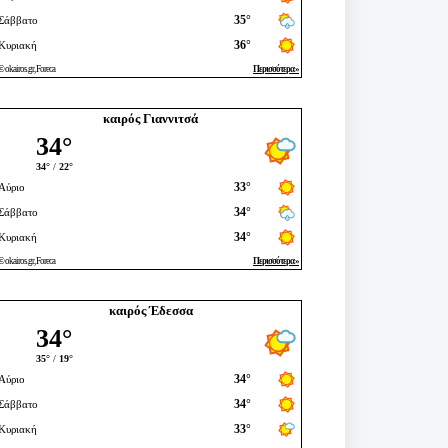
καιρός Γιαννιτσά
καιρός Έδεσσα