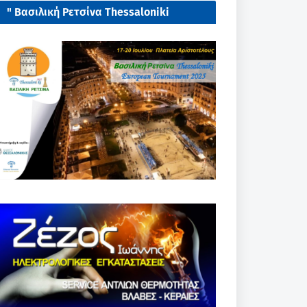
" Βασιλική Ρετσίνα Thessaloniki
European tournament 2025"