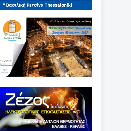
" Βασιλική Ρετσίνα Thessaloniki
European tournament 2025"