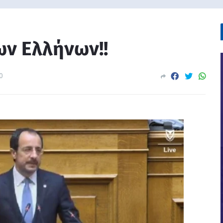
ων Ελλήνων!!
0