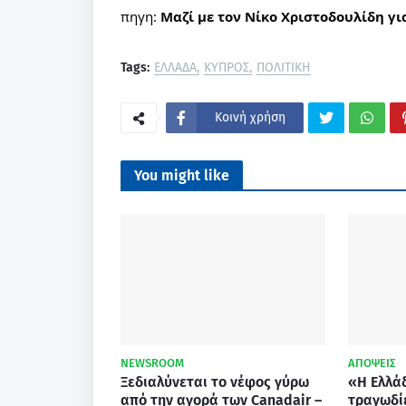
πηγη:
Μαζί με τον Νίκο Χριστοδουλίδη γι
Tags:
ΕΛΛΑΔΑ
ΚΥΠΡΟΣ
ΠΟΛΙΤΙΚΗ
Κοινή χρήση
You might like
NEWSROOM
ΑΠΟΨΕΙΣ
Ξεδιαλύνεται το νέφος γύρω
«Η Ελλάδ
από την αγορά των Canadair –
τραγωδί