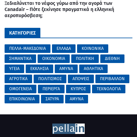
Ξεδιαλύνεται το νέφος γύρω από την αγορά των
Canadair – Πότε ξεκίνησε πραγματικά η ελληνική
αεροπυρόσβεση;
ΚΑΤΗΓΟΡΙΕΣ
ΠΕΛΛΑ-ΜΑΚΕΔΟΝΙΑ
ΕΛΛΑΔΑ
ΚΟΙΝΩΝΙΚΑ
ΣΗΜΑΝΤΙΚΑ
ΟΙΚΟΝΟΜΙΑ
ΠΟΛΙΤΙΚΗ
ΔΙΕΘΝΗ
ΥΓΕΙΑ
ΕΚΚΛΗΣΙΑ
ΑΜΥΝΑ
ΑΘΛΗΤΙΚΑ
ΑΓΡΟΤΙΚΑ
ΠΟΛΙΤΙΣΜΟΣ
ΑΠΟΨΕΙΣ
ΠΕΡΙΒΑΛΛΟΝ
ΟΜΟΓΕΝΕΙΑ
ΠΕΡΙΕΡΓΑ
ΚΥΠΡΟΣ
ΤΕΧΝΟΛΟΓΙΑ
ΕΠΙΚΟΙΝΩΝΙΑ
ΣΑΤΥΡΑ
AMYNA