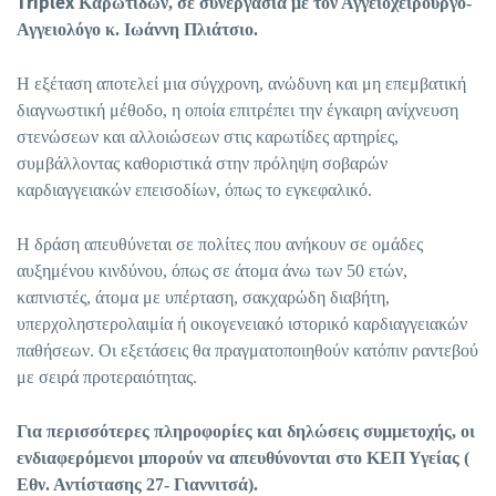
Triplex
Καρωτίδων, σε συνεργασία με τον Αγγειοχειρουργό-
Αγγειολόγο κ. Ιωάννη Πλιάτσιο.
Η εξέταση αποτελεί μια σύγχρονη, ανώδυνη και μη επεμβατική
διαγνωστική μέθοδο, η οποία επιτρέπει την έγκαιρη ανίχνευση
στενώσεων και αλλοιώσεων στις καρωτίδες αρτηρίες,
συμβάλλοντας καθοριστικά στην πρόληψη σοβαρών
καρδιαγγειακών επεισοδίων, όπως το εγκεφαλικό.
Η δράση απευθύνεται σε πολίτες που ανήκουν σε ομάδες
αυξημένου κινδύνου, όπως σε άτομα άνω των 50 ετών,
καπνιστές, άτομα με υπέρταση, σακχαρώδη διαβήτη,
υπερχοληστερολαιμία ή οικογενειακό ιστορικό καρδιαγγειακών
παθήσεων. Οι εξετάσεις θα πραγματοποιηθούν κατόπιν ραντεβού
με σειρά προτεραιότητας.
Για περισσότερες πληροφορίες και δηλώσεις συμμετοχής, οι
ενδιαφερόμενοι μπορούν να απευθύνονται στο ΚΕΠ Υγείας (
Εθν. Αντίστασης 27- Γιαννιτσά).