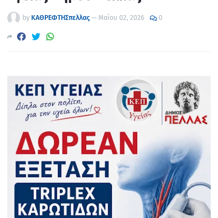
by
ΚΑΘΡΕΦΤΗΣπελλας
—
Μαΐου 02, 2026
0