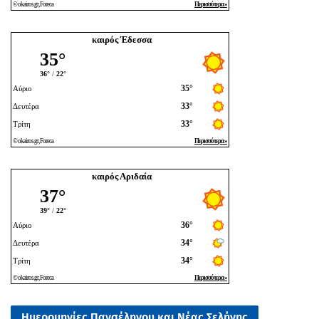
καιρός Έδεσσα
καιρός Αριδαία
Ημερομηνίες Πανσέληνου και Νέας Σελήνης