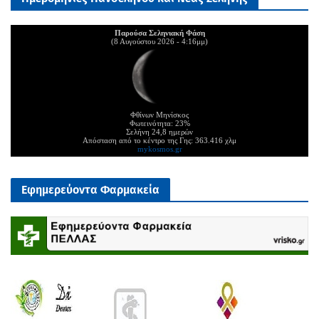
Παρούσα Σεληνιακή Φάση
(8 Αυγούστου 2026 - 4:16μμ)
Φθίνων Μηνίσκος
Φωτεινότητα: 23%
Σελήνη 24,8 ημερών
Απόσταση από το κέντρο της Γης: 363.416 χλμ
mykosmos.gr
Εφημερεύοντα Φαρμακεία