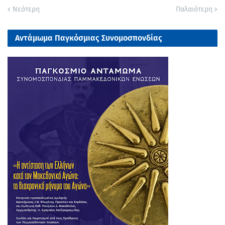
Νεότερη
Παλαιότερη
Αντάμωμα Παγκόσμιας Συνομοσπονδίας
Παμμακεδονικών Ενώσεων