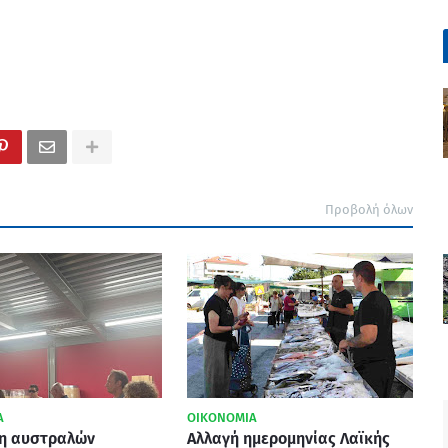
Προβολή όλων
Α
ΟΙΚΟΝΟΜΙΑ
η αυστραλών
Αλλαγή ημερομηνίας Λαϊκής