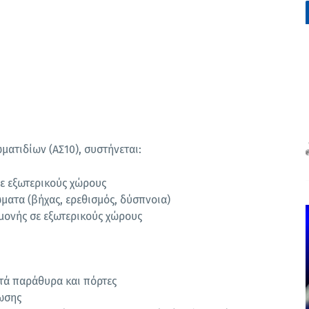
ατιδίων (ΑΣ10), συστήνεται:
ε εξωτερικούς χώρους
ατα (βήχας, ερεθισμός, δύσπνοια)
μονής σε εξωτερικούς χώρους
τά παράθυρα και πόρτες
λωσης