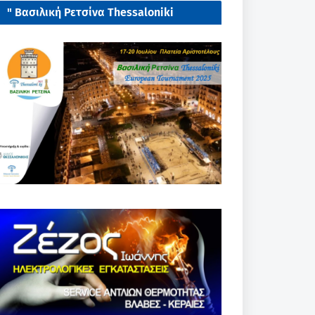
" Βασιλική Ρετσίνα Thessaloniki
European tournament 2025"