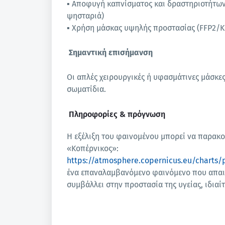
▪ Αποφυγή καπνίσματος και δραστηριοτήτων 
ψησταριά)
▪ Χρήση μάσκας υψηλής προστασίας (FFP2/KN
Σημαντική επισήμανση
Οι απλές χειρουργικές ή υφασμάτινες μάσκ
σωματίδια.
Πληροφορίες & πρόγνωση
Η εξέλιξη του φαινομένου μπορεί να παρακ
«Κοπέρνικος»:
https://atmosphere.copernicus.eu/charts/
ένα επαναλαμβανόμενο φαινόμενο που απαι
συμβάλλει στην προστασία της υγείας, ιδι