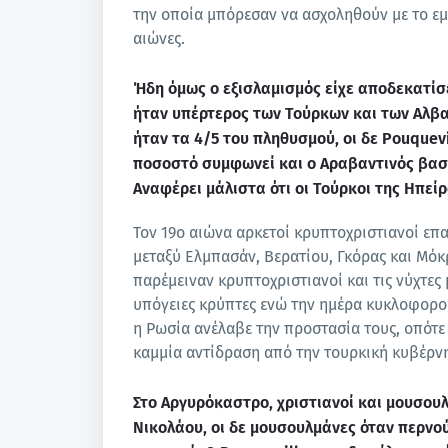
την οποία μπόρεσαν να ασχοληθούν με το εμ
αιώνες.
Ήδη όμως ο εξισλαμισμός είχε αποδεκατίσ
ήταν υπέρτερος των Τούρκων και των Αλβανώ
ήταν τα 4/5 του πληθυσμού, οι δε Pouquevi
ποσοστό συμφωνεί και ο Αραβαντινός βασ
Αναφέρει μάλιστα ότι οι Τούρκοι της Ηπε
Τον 19ο αιώνα αρκετοί κρυπτοχριστιανοί επα
μεταξύ Ελμπασάν, Βερατίου, Γκόρας και Μόκρ
παρέμειναν κρυπτοχριστιανοί και τις νύχτες
υπόγειες κρύπτες ενώ την ημέρα κυκλοφορο
η Ρωσία ανέλαβε την προστασία τους, οπότε
καμμία αντίδραση από την τουρκική κυβέρν
Στο Αργυρόκαστρο, χριστιανοί και μουσουλ
Νικολάου, οι δε μουσουλμάνες όταν περνο