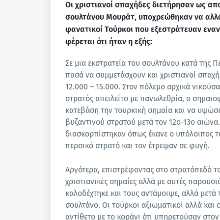
Οι χριστιανοί σπαχήδες διετήρησαν ως αποκ
σουλτάνου Μουράτ, υποχρεώθηκαν να αλλάξ
φανατικοί Τούρκοι που εξεστράτευαν εναν
φέρεται ότι ήταν η εξής:
Σε μια εκστρατεία του σουλτάνου κατά της Π
πασά να συμμετάσχουν και χριστιανοί σπαχήδ
12.000 – 15.000. Στον πόλεμο αρχικά νικούσα
στρατός απειλείτο με πανωλεθρία, ο σημαιο
κατεβάση την τουρκική σημαία και να υψώσει
βυζαντινού στρατού μετά τον 12ο-13ο αιώνα. 
διασκορπίστηκαν όπως έκανε ο υπόλοιπος τ
περσικό στρατό και τον έτρεψαν σε φυγή.
Αργότερα, επιστρέφοντας στο στρατόπεδό το
χριστιανικές σημαίες αλλά με αυτές παρουσ
καλοδέχτηκε και τους αντάμοιψε, αλλά μετά 
σουλτάνο. Οι τούρκοι αξιωματικοί αλλά και
αντίθετο με το κοράνι ότι υπηρετούσαν στον 