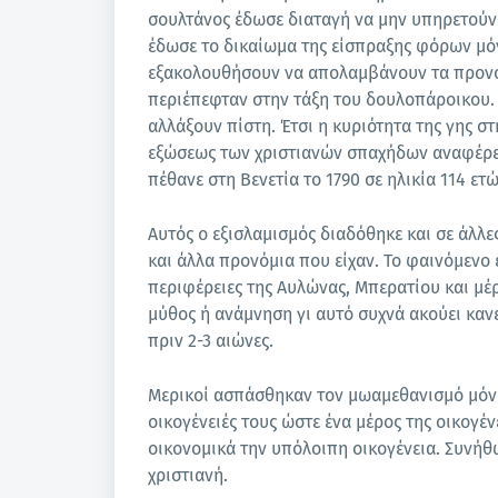
σουλτάνος έδωσε διαταγή να μην υπηρετούν 
έδωσε το δικαίωμα της είσπραξης φόρων μό
εξακολουθήσουν να απολαμβάνουν τα προνόμ
περιέπεφταν στην τάξη του δουλοπάροικου. 
αλλάξουν πίστη. Έτσι η κυριότητα της γης σ
εξώσεως των χριστιανών σπαχήδων αναφέρετ
πέθανε στη Βενετία το 1790 σε ηλικία 114 ετώ
Αυτός ο εξισλαμισμός διαδόθηκε και σε άλλε
και άλλα προνόμια που είχαν. Το φαινόμενο ε
περιφέρειες της Αυλώνας, Μπερατίου και μέρ
μύθος ή ανάμνηση γι αυτό συχνά ακούει κανεί
πριν 2-3 αιώνες.
Μερικοί ασπάσθηκαν τον μωαμεθανισμό μόνο
οικογένειές τους ώστε ένα μέρος της οικογέ
οικονομικά την υπόλοιπη οικογένεια. Συνήθ
χριστιανή.