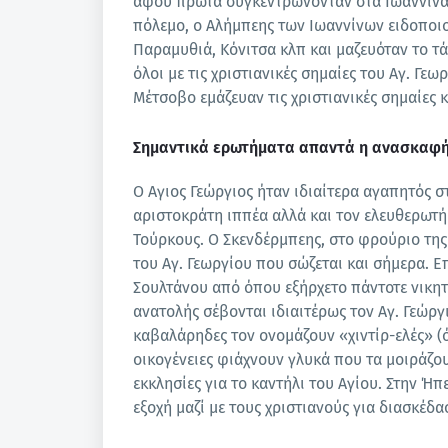
αφού πρώτα συγκεντρώνονταν στα Ιωάννινα.
πόλεμο, ο Αλήμπεης των Ιωαννίνων ειδοποιού
Παραμυθιά, Κόνιτσα κλπ και μαζευόταν το τά
όλοι με τις χριστιανικές σημαίες του Αγ. Γε
Μέτσοβο εμάζευαν τις χριστιανικές σημαίες κ
Σημαντικά ερωτήματα απαντά η ανασκαφή
Ο Αγιος Γεώργιος ήταν ιδιαίτερα αγαπητός στ
αριστοκράτη ιππέα αλλά και τον ελευθερωτ
Τούρκους. Ο Σκενδέρμπεης, στο φρούριο της 
του Αγ. Γεωργίου που σώζεται και σήμερα. Επ
Σουλτάνου από όπου εξήρχετο πάντοτε νικητή
ανατολής σέβονται ιδιαιτέρως τον Αγ. Γεώργι
καβαλάρηδες τον ονομάζουν «χιντίρ-ελές» (ό
οικογένειες φιάχνουν γλυκά που τα μοιράζο
εκκλησίες για το καντήλι του Αγίου. Στην Ήπ
εξοχή μαζί με τους χριστιανούς για διασκέδα