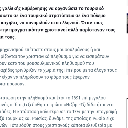
 γαλλικής κυβέρνησης να οργανώσει το τουρκικό
ίσκετο σε ένα τουρκικό στρατόπεδο σε ένα πόλεμο
σπαχήδες να συνομιλούν στα ελληνικά. Όταν τους
 στην πραγματικότητα χριστιανοί αλλά παρίσταναν τους
α τους.
 μηχανισμού επέτρεπε στους μουσουλμάνους ή και
ρίζονται τον χριστιανικό πληθυσμό για να εισπράτουν
ουν κατά του μουσουλμανικού πληθυσμού που
χήδες τριγύριζαν τα χωριά της Ηπείρου με τα άλογά τους
ν είχαν να πληρώσουν το φόρο τους έφερναν
διατηρούσαν.
στάτωση στην πληθυσμό και έτσι το 1691 επί μεγάλου
ός ο ίδιος) εξεδόθη το πρώτο «Νιζάμι-Τζεδίδ» ήτοι νέο
γιάδες. Η κατάσταση καλυτέρευσε το 1774 με την υπογραφή
ύ Τουρκίας και Ρωσίας, δυνάμει της οποίας η Ρωσία είχε
νών. Τότε εδόθη στους χριστιανούς κάποια ελευθερία με