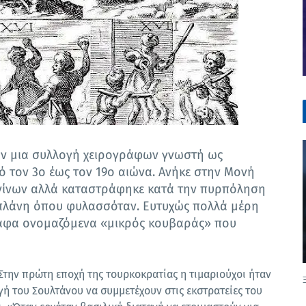
ταν μια συλλογή χειρογράφων γνωστή ως
 τον 3ο έως τον 19ο αιώνα. Ανήκε στην Μονή
νίνων αλλά καταστράφηκε κατά την πυρπόληση
απλάνη όπου φυλασσόταν. Ευτυχώς πολλά μέρη
αφα ονομαζόμενα «μικρός κουβαράς» που
Στην πρώτη εποχή της τουρκοκρατίας η τιμαριούχοι ήταν
γή του Σουλτάνου να συμμετέχουν στις εκστρατείες του