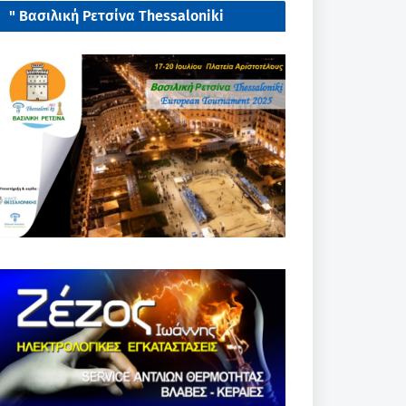
" Βασιλική Ρετσίνα Thessaloniki
European tournament 2025"