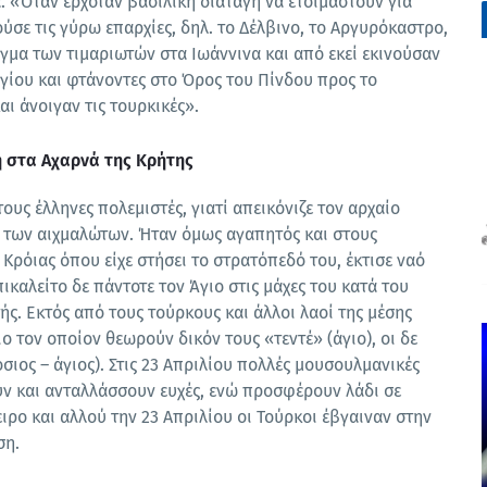
 «Όταν ερχόταν βασιλική διαταγή να ετοιμαστούν για
σε τις γύρω επαρχίες, δηλ. το Δέλβινο, το Αργυρόκαστρο,
γμα των τιμαριωτών στα Ιωάννινα και από εκεί εκινούσαν
ωργίου και φτάνοντες στο Όρος του Πίνδου προς το
αι άνοιγαν τις τουρκικές».
 στα Αχαρνά της Κρήτης
ους έλληνες πολεμιστές, γιατί απεικόνιζε τον αρχαίο
ή των αιχμαλώτων. Ήταν όμως αγαπητός και στους
Κρόιας όπου είχε στήσει το στρατόπεδό του, έκτισε ναό
ικαλείτο δε πάντοτε τον Άγιο στις μάχες του κατά του
ς. Εκτός από τους τούρκους και άλλοι λαοί της μέσης
ο τον οποίον θεωρούν δικόν τους «τεντέ» (άγιο), οι δε
σιος – άγιος). Στις 23 Απριλίου πολλές μουσουλμανικές
υν και ανταλλάσσουν ευχές, ενώ προσφέρουν λάδι σε
ειρο και αλλού την 23 Απριλίου οι Τούρκοι έβγαιναν στην
ση.