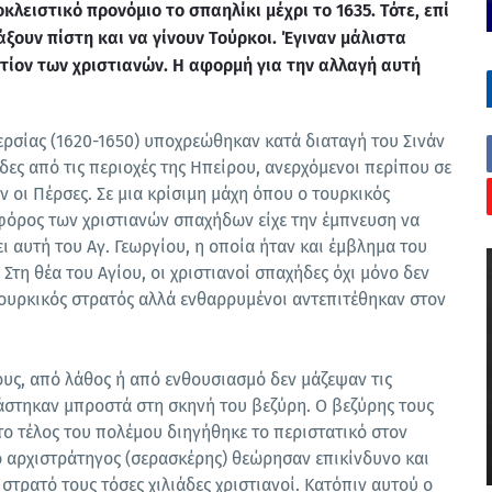
λειστικό προνόμιο το σπαηλίκι μέχρι το 1635. Τότε, επί
ουν πίστη και να γίνουν Τούρκοι. Έγιναν μάλιστα
τίον των χριστιανών. Η αφορμή για την αλλαγή αυτή
ερσίας (1620-1650) υποχρεώθηκαν κατά διαταγή του Σινάν
ες από τις περιοχές της Ηπείρου, ανερχόμενοι περίπου σε
ν οι Πέρσες. Σε μια κρίσιμη μάχη όπου ο τουρκικός
φόρος των χριστιανών σπαχήδων είχε την έμπνευση να
 αυτή του Αγ. Γεωργίου, η οποία ήταν και έμβλημα του
Στη θέα του Αγίου, οι χριστιανοί σπαχήδες όχι μόνο δεν
ουρκικός στρατός αλλά ενθαρρυμένοι αντεπιτέθηκαν στον
υς, από λάθος ή από ενθουσιασμό δεν μάζεψαν τις
ιάστηκαν μπροστά στη σκηνή του βεζύρη. Ο βεζύρης τους
το τέλος του πολέμου διηγήθηκε το περιστατικό στον
 ο αρχιστράτηγος (σερασκέρης) θεώρησαν επικίνδυνο και
στρατό τους τόσες χιλιάδες χριστιανοί. Κατόπιν αυτού ο