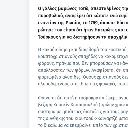
Ο γάλλος βαρώνος Τοτώ, απεσταλμένος της
πυροβολικό, αναφέρει ότι κάποτε ενώ ευρ
εναντίον της Ρωσίας το 1769, άκουσε δύο 
ρώτησε του είπαν ότι ήταν Ηπειρώτες και
Τούρκους για να διατηρήσουν τα σπαχηλίκι
Η κακοδιοίκηση και διαφθορά του κρατικού
κρυπτοχριστιανούς σπαχήδες να κακομεταχει
φόρους, πράγμα που δεν μπορούσαν να κάν
απαλλασόταν των φόρων. Αναφέρεται ότι σπα
φορτωμένα αλυσίδες. Όσους χριστιανούς δε
αλυσοδεμένους στις ιδιωτικές φυλακές που 
Φαίνεται ότι αυτή η τρομοκρατία έφερε ανα
βεζύρη Χουσείν Κιουπρουλού (πρώην χριστιαν
σύστημα με ηπιότερες διατάξεις για τους ρα
της συνθήκης του Κιουτσούκ-Καιναρτζή μεταξ
το δικαίωμα να επεμβαίνει υπέρ των χριστια