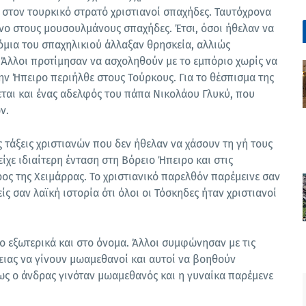
στον τουρκικό στρατό χριστιανοί σπαχήδες. Ταυτόχρονα
νο στους μουσουλμάνους σπαχήδες. Έτσι, όσοι ήθελαν να
ια του σπαχηλικιού άλλαξαν θρησκεία, αλλιώς
Άλλοι προτίμησαν να ασχοληθούν με το εμπόριο χωρίς να
την Ήπειρο περιήλθε στους Τούρκους. Για το θέσπισμα της
αι και ένας αδελφός του πάπα Νικολάου Γλυκύ, που
ν.
ς τάξεις χριστιανών που δεν ήθελαν να χάσουν τη γή τους
ίχε ιδιαίτερη ένταση στη Βόρειο Ήπειρο και στις
ος της Χειμάρρας. Το χριστιανικό παρελθόν παρέμεινε σαν
ς σαν λαϊκή ιστορία ότι όλοι οι Τόσκηδες ήταν χριστιανοί
 εξωτερικά και στο όνομα. Άλλοι συμφώνησαν με τις
νειας να γίνουν μωαμεθανοί και αυτοί να βοηθούν
ως ο άνδρας γινόταν μωαμεθανός και η γυναίκα παρέμενε