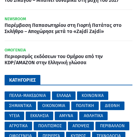
του Σικάγου – Μπαίνει δυναμικά στη μάχη του 2027
NEWSROOM
Παρέμβαση Παπασωτηρίου στη Γιορτή Πατάτας στο
Σκλήθρο – Αποχώρησε μετά το «Zajdi Zajdi»
ΟΜΟΓΕΝΕΙΑ
Περιορισμός εκδόσεων του Ομήρου από την
KDP/AMAZON στην Ελληνική γλώσσα
ΚΑΤΗΓΟΡΙΕΣ
ΠΕΛΛΑ-ΜΑΚΕΔΟΝΙΑ
ΕΛΛΑΔΑ
ΚΟΙΝΩΝΙΚΑ
ΣΗΜΑΝΤΙΚΑ
ΟΙΚΟΝΟΜΙΑ
ΠΟΛΙΤΙΚΗ
ΔΙΕΘΝΗ
ΥΓΕΙΑ
ΕΚΚΛΗΣΙΑ
ΑΜΥΝΑ
ΑΘΛΗΤΙΚΑ
ΑΓΡΟΤΙΚΑ
ΠΟΛΙΤΙΣΜΟΣ
ΑΠΟΨΕΙΣ
ΠΕΡΙΒΑΛΛΟΝ
ΟΜΟΓΕΝΕΙΑ
ΠΕΡΙΕΡΓΑ
ΚΥΠΡΟΣ
ΤΕΧΝΟΛΟΓΙΑ