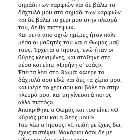
σημάδι των καρφιών και δε βάλω το
δάχτυλό μου στο σημάδι των καρφιών
και δε βάλω το χέρι μου στην πλευρά
του, δε θα πιστέψω».
Και μετά από οχτώ ημέρες ήταν πάλι
μέσα οι μαθητές του και ο Θωμάς μαζί
τους. Έρχεται ο Ιησούς, ενώ ήταν οι
θύρες κλεισμένες, και στάθηκε στο
μέσο και είπε: «Ειρήνη σ’ εσάς».
Έπειτα λέει στο Θωμά: «Φέρε το
δάχτυλό σου εδώ και δες τα χέρια μου,
και φέρε το χέρι σου και βάλε το στην
πλευρά μου, και μη γίνεσαι άπιστος
αλλά πιστός».
Αποκρίθηκε ο Θωμάς και του είπε: «Ο
Κύριός μου και ο Θεός μου!»
Του λέει ο Ιησούς: «Επειδή με έχεις δει,
έχεις πιστέψει; Μακάριοι όσοι δε με
είδαν και όμως πίστεψαν».