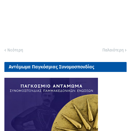
Νεότερη
Παλαιότερη
Αντάμωμα Παγκόσμιας Συνομοσπονδίας
Παμμακεδονικών Ενώσεων