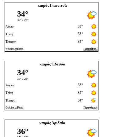
καιρός Γιαννιτσά
καιρός Έδεσσα
καιρός Αριδαία