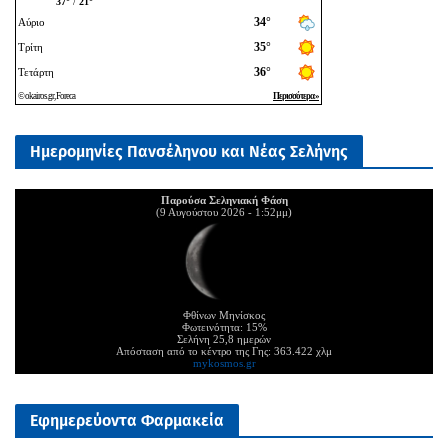
Ημερομηνίες Πανσέληνου και Νέας Σελήνης
Παρούσα Σεληνιακή Φάση
(9 Αυγούστου 2026 - 1:52μμ)
Φθίνων Μηνίσκος
Φωτεινότητα: 15%
Σελήνη 25,8 ημερών
Απόσταση από το κέντρο της Γης: 363.422 χλμ
mykosmos.gr
Εφημερεύοντα Φαρμακεία