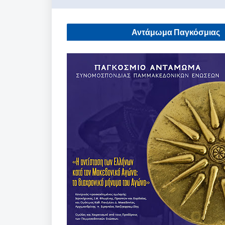
Αντάμωμα Παγκόσμιας
Συνομοσπονδίας Παμμακεδονικών
Ενώσεων