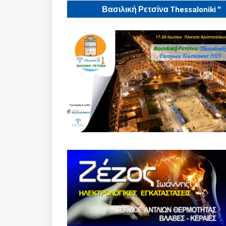
" Βασιλική Ρετσίνα Thessaloniki
European tournament 2025"