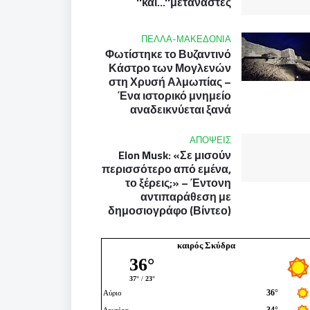
και...''μετανάστες''
ΠΕΛΛΑ-ΜΑΚΕΔΟΝΙΑ
Φωτίστηκε το Βυζαντινό
Κάστρο των Μογλενών
στη Χρυσή Αλμωπίας –
Ένα ιστορικό μνημείο
αναδεικνύεται ξανά
ΑΠΟΨΕΙΣ
Elon Musk: «Σε μισούν
περισσότερο από εμένα,
το ξέρεις;» – Έντονη
αντιπαράθεση με
δημοσιογράφο (Βίντεο)
καιρός Σκύδρα