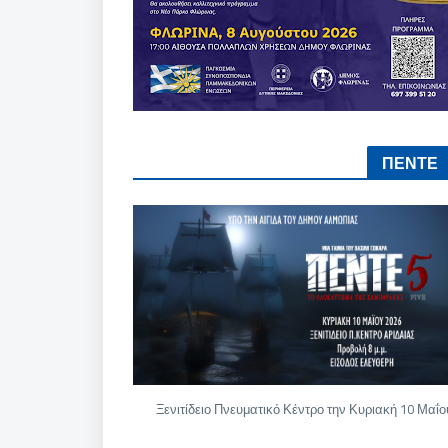
ΠΕΝΤΕ
Ξενιτίδειο Πνευματικό Κέντρο την Κυριακή 10 Μαΐο