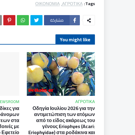
ΟΙΚΟΝΟΜΙΑ
ΑΓΡΟΤΙΚΑ
Tags:
مشاركة
You might like
NEWSROOM
ΑΓΡΟΤΙΚΑ
ίκες για
Οδηγία Ιουλίου 2026 για την
ράνομων
αντιμετώπιση των ατόμων
σεων στα
από το είδος ακάρεως του
Ποινές με
γένους Eriophyes (Acari:
 Εφετείο
Eriophyidae) στα ροδάκινα και