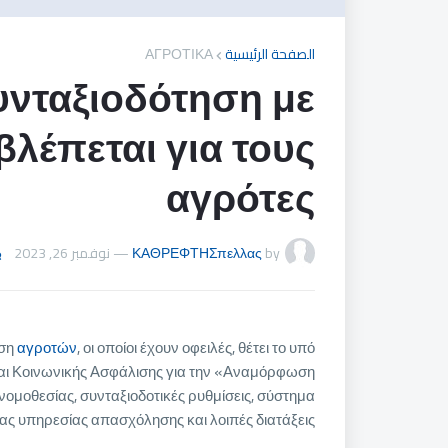
ΑΓΡΟΤΙΚΑ
الصفحة الرئيسية
υνταξιοδότηση με
βλέπεται για τους
αγρότες
نوفمبر 26, 2023
—
ΚΑΘΡΕΦΤΗΣπελλας
by
ηση
αγροτών
, οι οποίοι έχουν οφειλές, θέτει το υπό
και Κοινωνικής Ασφάλισης για την «Αναμόρφωση
ομοθεσίας, συνταξιοδοτικές ρυθμίσεις, σύστημα
ς υπηρεσίας απασχόλησης και λοιπές διατάξεις».