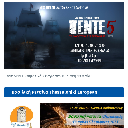
Ξενιτίδειο Πνευματικό Κέντρο την Κυριακή 10 Μαΐου
" Βασιλική Ρετσίνα Thessaloniki European
tournament 2025"