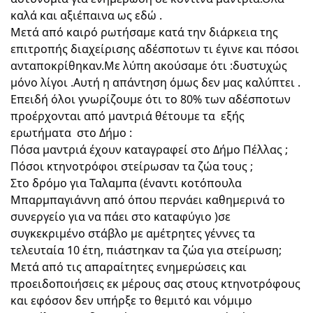
καλά και αξιέπαινα ως εδώ .
Μετά από καιρό ρωτήσαμε κατά την διάρκεια της 
επιτροπής διαχείρισης αδέσποτων τι έγινε και πόσοι 
ανταποκρίθηκαν.Με λύπη ακούσαμε ότι :δυστυχώς 
μόνο λίγοι .Αυτή η απάντηση όμως δεν μας καλύπτει .
Επειδή όλοι γνωρίζουμε ότι το 80% των αδέσποτων 
προέρχονται από μαντριά θέτουμε τα  εξής 
ερωτήματα  στο Δήμο :
Πόσα μαντριά έχουν καταγραφεί στο Δήμο Πέλλας ;
Πόσοι κτηνοτρόφοι στείρωσαν τα ζώα τους ;
Στο δρόμο για Ταλαμπα (έναντι κοτόπουλα 
Μπαρμπαγιάννη από όπου περνάει καθημερινά το 
συνεργείο για να πάει στο καταφύγιο )σε 
συγκεκριμένο στάβλο με αμέτρητες γέννες τα 
τελευταία 10 έτη, πιάστηκαν τα ζώα για στείρωση;
Μετά από τις απαραίτητες ενημερώσεις και 
προειδοποιήσεις εκ μέρους σας στους κτηνοτρόφους 
και εφόσον δεν υπήρξε το θεμιτό και νόμιμο  