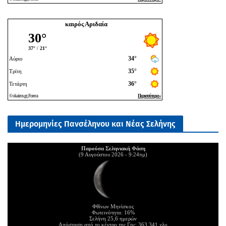
καιρός Αριδαία
Ημερομηνίες Πανσέληνου και Νέας Σελήνης
Παρούσα Σεληνιακή Φάση
(9 Αυγούστου 2026 - 9:24πμ)
Φθίνων Μηνίσκος
Φωτεινότητα: 16%
Σελήνη 25,6 ημερών
Απόσταση από το κέντρο της Γης: 363.341 χλμ