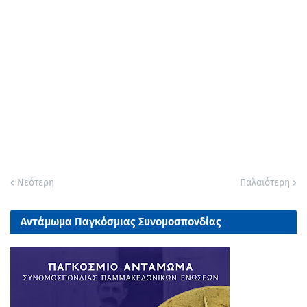
Νεότερη
Παλαιότερη
Αντάμωμα Παγκόσμιας Συνομοσπονδίας
Παμμακεδονικών Ενώσεων