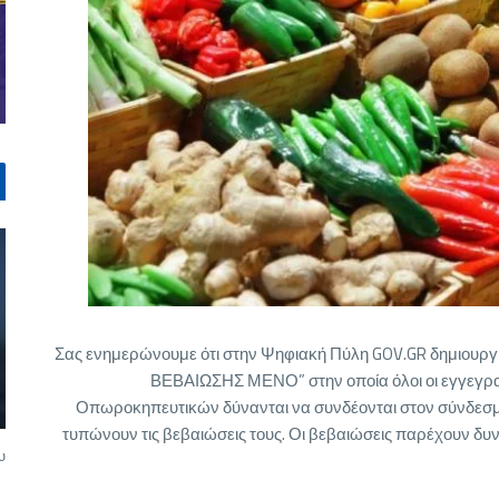
Σας ενημερώνουμε ότι στην Ψηφιακή Πύλη GOV.GR δημιουργ
ΒΕΒΑΙΩΣΗΣ ΜΕΝΟ” στην οποία όλοι οι εγγεγ
Οπωροκηπευτικών δύνανται να συνδέονται στον σύνδεσμο 
τυπώνουν τις βεβαιώσεις τους. Οι βεβαιώσεις παρέχουν δ
υ