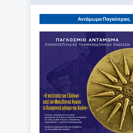
Αντάμωμα Παγκόσμιας
Συνομοσπονδίας Παμμακεδονικών
Ενώσεων