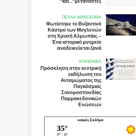
και...''μετανάστες''
ΠΕΛΛΑ-ΜΑΚΕΔΟΝΙΑ
Φωτίστηκε το Βυζαντινό
Κάστρο των Μογλενών
στη Χρυσή Αλμωπίας –
Ένα ιστορικό μνημείο
αναδεικνύεται ξανά
ΚΟΙΝΩΝΙΚΑ
Πρόσκληση στην κεντρική
εκδήλωση του
Ανταμώματος της
Παγκόσμιας
Συνομοσπονδίας
Παμμακεδονικών
Ενώσεων
καιρός Σκύδρα