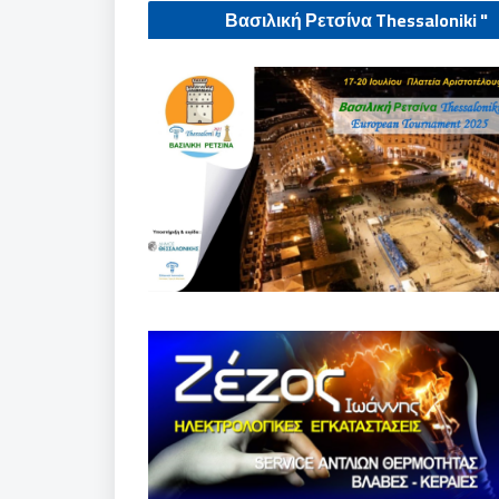
" Βασιλική Ρετσίνα Thessaloniki
European tournament 2025"