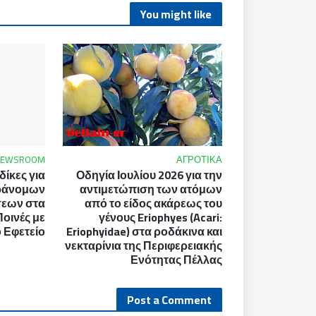
You might like
NEWSROOM
ΑΓΡΟΤΙΚΑ
ίκες για
Οδηγία Ιουλίου 2026 για την
ράνομων
αντιμετώπιση των ατόμων
σεων στα
από το είδος ακάρεως του
Ποινές με
γένους Eriophyes (Acari:
 Εφετείο
Eriophyidae) στα ροδάκινα και
νεκταρίνια της Περιφερειακής
Ενότητας Πέλλας
Post a Comment