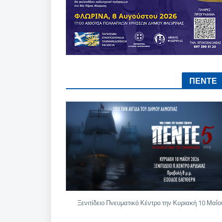
ΠΕΝΤΕ
Ξενιτίδειο Πνευματικό Κέντρο την Κυριακή 10 Μαΐο