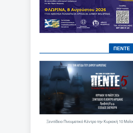
ΠΕΝΤΕ
Ξενιτίδειο Πνευματικό Κέντρο την Κυριακή 10 Μαΐο