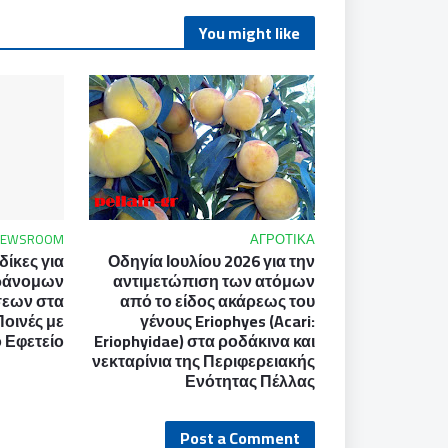
You might like
NEWSROOM
ΑΓΡΟΤΙΚΑ
ίκες για
Οδηγία Ιουλίου 2026 για την
ράνομων
αντιμετώπιση των ατόμων
σεων στα
από το είδος ακάρεως του
Ποινές με
γένους Eriophyes (Acari:
 Εφετείο
Eriophyidae) στα ροδάκινα και
νεκταρίνια της Περιφερειακής
Ενότητας Πέλλας
Post a Comment