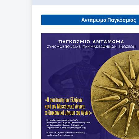
Αντάμωμα Παγκόσμιας
Συνομοσπονδίας Παμμακεδονικών
Ενώσεων