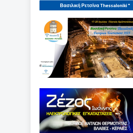
" Βασιλική Ρετσίνα Thessaloniki
European tournament 2025"