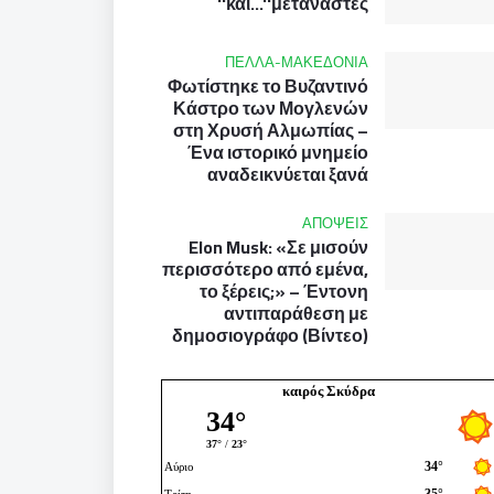
και...''μετανάστες''
ΠΕΛΛΑ-ΜΑΚΕΔΟΝΙΑ
Φωτίστηκε το Βυζαντινό
Κάστρο των Μογλενών
στη Χρυσή Αλμωπίας –
Ένα ιστορικό μνημείο
αναδεικνύεται ξανά
ΑΠΟΨΕΙΣ
Elon Musk: «Σε μισούν
περισσότερο από εμένα,
το ξέρεις;» – Έντονη
αντιπαράθεση με
δημοσιογράφο (Βίντεο)
καιρός Σκύδρα