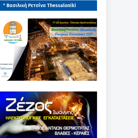
" Βασιλική Ρετσίνα Thessaloniki
European tournament 2025"