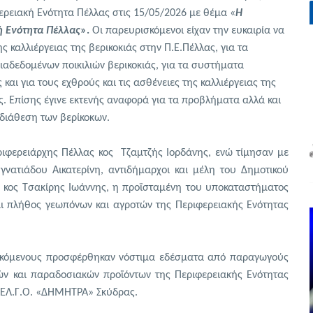
ερειακή Ενότητα Πέλλας στις 15/05/2026 με θέμα «
Η
ή Ενότητα Πέλλας
».
Οι παρευρισκόμενοι είχαν την ευκαιρία να
καλλιέργειας της βερικοκιάς στην Π.Ε.Πέλλας, για τα
αδεδομένων ποικιλιών βερικοκιάς, για τα συστήματα
αι για τους εχθρούς και τις ασθένειες της καλλιέργειας της
ς. Επίσης έγινε εκτενής αναφορά για τα προβλήματα αλλά και
 διάθεση των βερίκοκων.
ριφερειάρχης Πέλλας κος Τζαμτζής Ιορδάνης, ενώ τίμησαν με
νατιάδου Αικατερίνη, αντιδήμαρχοι και μέλη του Δημοτικού
 κος Τσακίρης Ιωάννης, η προϊσταμένη του υποκαταστήματος
ι πλήθος γεωπόνων και αγροτών της Περιφερειακής Ενότητας
σκόμενους προσφέρθηκαν νόστιμα εδέσματα από παραγωγούς
κών και παραδοσιακών προϊόντων της Περιφερειακής Ενότητας
υ ΕΛ.Γ.Ο. «ΔΗΜΗΤΡΑ» Σκύδρας.