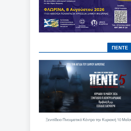
ΠΕΝΤΕ
Ξενιτίδειο Πνευματικό Κέντρο την Κυριακή 10 Μαΐο