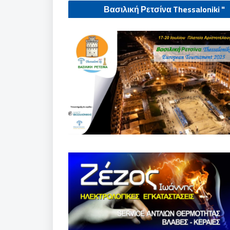
" Βασιλική Ρετσίνα Thessaloniki
European tournament 2025"