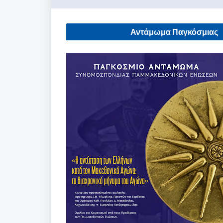
Αντάμωμα Παγκόσμιας
Συνομοσπονδίας Παμμακεδονικών
Ενώσεων