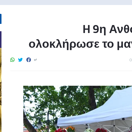
H 9η Αν
ολοκλήρωσε το μαγ
0