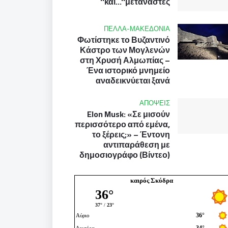
και...''μετανάστες''
ΠΕΛΛΑ-ΜΑΚΕΔΟΝΙΑ
Φωτίστηκε το Βυζαντινό
Κάστρο των Μογλενών
στη Χρυσή Αλμωπίας –
Ένα ιστορικό μνημείο
αναδεικνύεται ξανά
ΑΠΟΨΕΙΣ
Elon Musk: «Σε μισούν
περισσότερο από εμένα,
το ξέρεις;» – Έντονη
αντιπαράθεση με
δημοσιογράφο (Βίντεο)
καιρός Σκύδρα