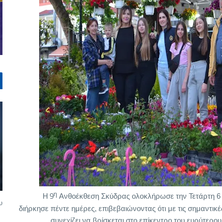
Η 9
η
Ανθοέκθεση Σκύδρας ολοκλήρωσε την Τετάρτη 6 
υ
διήρκησε πέντε ημέρες, επιβεβαιώνοντας ότι με τις σημαντικ
συνεχίζει να βρίσκεται στο επίκεντρο του ευρύτερο