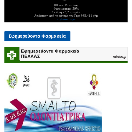
Φθίνων Μηνίσκος
Φωτεινότητα: 39%
Σελήνη 23,2 ημερών
Απόσταση από το κέντρο της Γης: 365.411 χλμ
mykosmos.gr
Εφημερεύοντα Φαρμακεία