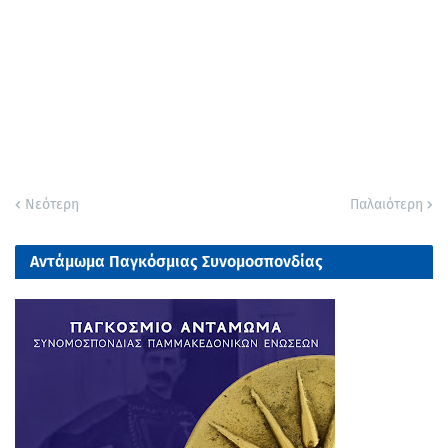
Νεότερη
Παλαιότερη
Αντάμωμα Παγκόσμιας Συνομοσπονδίας
Παμμακεδονικών Ενώσεων