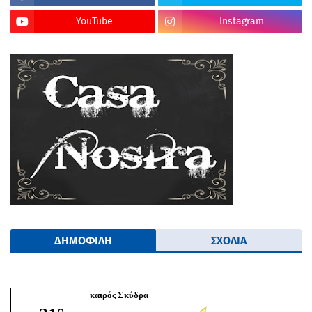
YouTube
Instagram
ΔΗΜΟΦΙΛΗ
ΣΧΟΛΙΑ
καιρός Σκύδρα