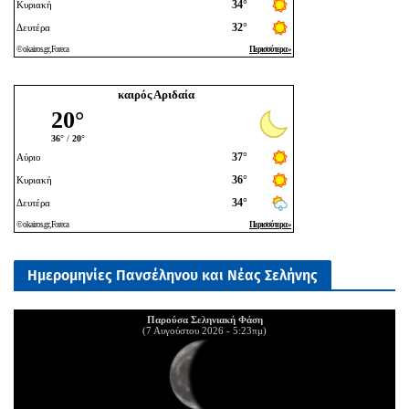
καιρός Αριδαία
Ημερομηνίες Πανσέληνου και Νέας Σελήνης
Παρούσα Σεληνιακή Φάση
(7 Αυγούστου 2026 - 5:23πμ)