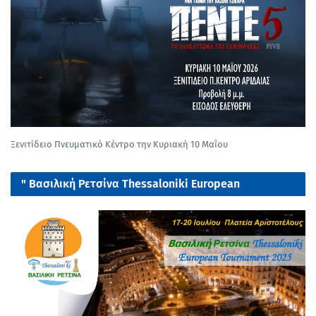
Ξενιτίδειο Πνευματικό Κέντρο την Κυριακή 10 Μαΐου
" Βασιλική Ρετσίνα Thessaloniki European
tournament 2025"