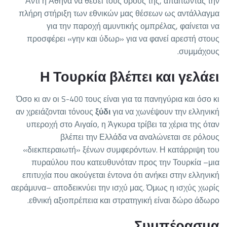
Αντί η Αθήνα να θέσει τους όρους της, απαιτώντας την
πλήρη στήριξη των εθνικών μας θέσεων ως αντάλλαγμα
για την παροχή αμυντικής ομπρέλας, φαίνεται να
προσφέρει «γην και ύδωρ» για να φανεί αρεστή στους
συμμάχους.
Η Τουρκία βλέπει και γελάει
Όσο κι αν οι S-400 τους είναι για τα πανηγύρια και όσο κι
αν χρειάζονται τόνους
ξύδι
για να χωνέψουν την ελληνική
υπεροχή στο Αιγαίο, η Άγκυρα τρίβει τα χέρια της όταν
βλέπει την Ελλάδα να αναλώνεται σε ρόλους
«διεκπεραιωτή» ξένων συμφερόντων. Η κατάρριψη του
πυραύλου που κατευθυνόταν προς την Τουρκία –μια
επιτυχία που ακούγεται έντονα ότι ανήκει στην ελληνική
αεράμυνα– αποδεικνύει την ισχύ μας. Όμως η ισχύς χωρίς
εθνική αξιοπρέπεια και στρατηγική είναι δώρο άδωρο.
Συμπέρασμα