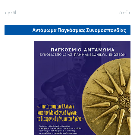
أحدث
أقدم
Αντάμωμα Παγκόσμιας Συνομοσπονδίας
Παμμακεδονικών Ενώσεων