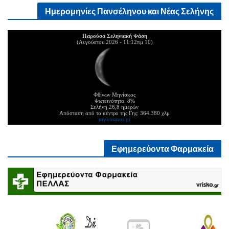
Ημερομηνίες Πανσέληνου και Νέας Σελήνης
Παρούσα Σεληνιακή Φάση
(10 Αυγούστου 2026 - 11:12πμ)
Φθίνων Μηνίσκος
Φωτεινότητα: 8%
Σελήνη 26,8 ημερών
Απόσταση από το κέντρο της Γης: 364.380 χλμ
mykosmos.gr
Εφημερεύοντα Φαρμακεία