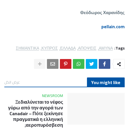
Θεόδωρος Χαρανίδης
pellain.com
ΣΗΜΑΝΤΙΚΑ
ΚΥΠΡΟΣ
ΕΛΛΑΔΑ
ΑΠΟΨΕΙΣ
ΑΜΥΝΑ
Tags:
You might like
عرض الكل
NEWSROOM
Ξεδιαλύνεται το νέφος
γύρω από την αγορά των
Canadair – Πότε ξεκίνησε
πραγματικά η ελληνική
αεροπυρόσβεση;