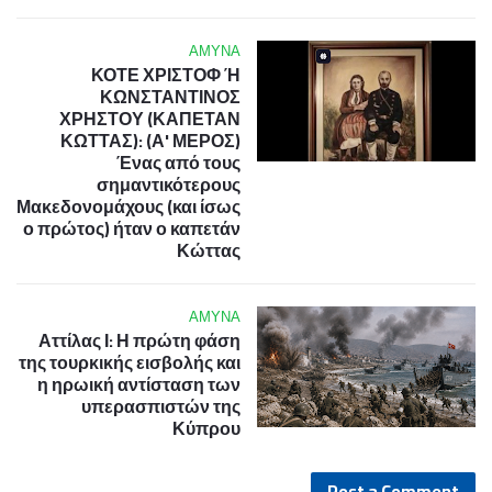
ΑΜΥΝΑ
ΚΟΤΕ ΧΡΙΣΤΟΦ Ή
ΚΩΝΣΤΑΝΤΙΝΟΣ
ΧΡΗΣΤΟΥ (ΚΑΠΕΤΑΝ
ΚΩΤΤΑΣ): (Α' ΜΕΡΟΣ)
Ένας από τους
σημαντικότερους
Μακεδονομάχους (και ίσως
ο πρώτος) ήταν ο καπετάν
Κώττας
ΑΜΥΝΑ
Αττίλας Ι: Η πρώτη φάση
της τουρκικής εισβολής και
η ηρωική αντίσταση των
υπερασπιστών της
Κύπρου
Post a Comment