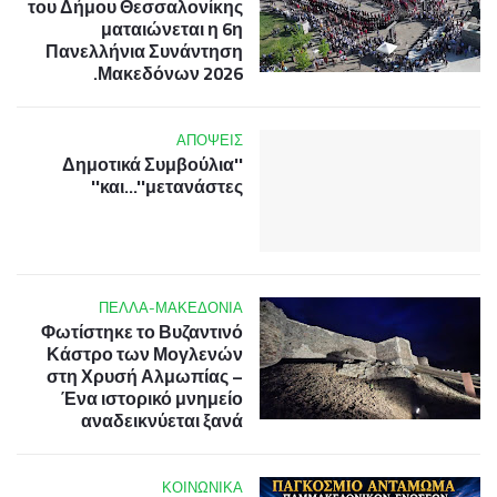
του Δήμου Θεσσαλονίκης
ματαιώνεται η 6η
Πανελλήνια Συνάντηση
Μακεδόνων 2026.
ΑΠΟΨΕΙΣ
''Δημοτικά Συμβούλια
και...''μετανάστες''
ΠΕΛΛΑ-ΜΑΚΕΔΟΝΙΑ
Φωτίστηκε το Βυζαντινό
Κάστρο των Μογλενών
στη Χρυσή Αλμωπίας –
Ένα ιστορικό μνημείο
αναδεικνύεται ξανά
ΚΟΙΝΩΝΙΚΑ