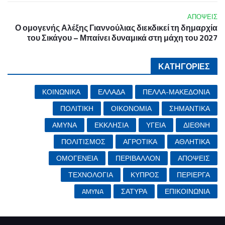
ΑΠΟΨΕΙΣ
Ο ομογενής Αλέξης Γιαννούλιας διεκδικεί τη δημαρχία
του Σικάγου – Μπαίνει δυναμικά στη μάχη του 2027
ΚΑΤΗΓΟΡΙΕΣ
ΚΟΙΝΩΝΙΚΑ
ΕΛΛΑΔΑ
ΠΕΛΛΑ-ΜΑΚΕΔΟΝΙΑ
ΠΟΛΙΤΙΚΗ
ΟΙΚΟΝΟΜΙΑ
ΣΗΜΑΝΤΙΚΑ
ΑΜΥΝΑ
ΕΚΚΛΗΣΙΑ
ΥΓΕΙΑ
ΔΙΕΘΝΗ
ΠΟΛΙΤΙΣΜΟΣ
ΑΓΡΟΤΙΚΑ
ΑΘΛΗΤΙΚΑ
ΟΜΟΓΕΝΕΙΑ
ΠΕΡΙΒΑΛΛΟΝ
ΑΠΟΨΕΙΣ
ΤΕΧΝΟΛΟΓΙΑ
ΚΥΠΡΟΣ
ΠΕΡΙΕΡΓΑ
AMYNA
ΣΑΤΥΡΑ
ΕΠΙΚΟΙΝΩΝΙΑ