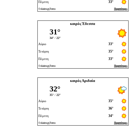
καιρός Έδεσσα
καιρός Αριδαία